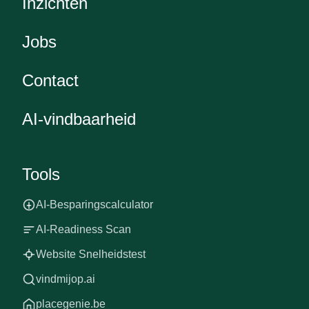
Inzichten
Jobs
Contact
AI-vindbaarheid
Tools
AI-Besparingscalculator
AI-Readiness Scan
Website Snelheidstest
vindmijop.ai
placegenie.be