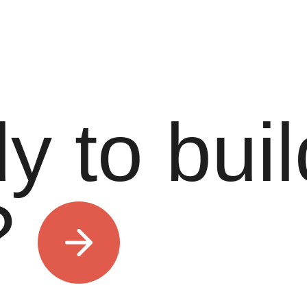
 to buil
?