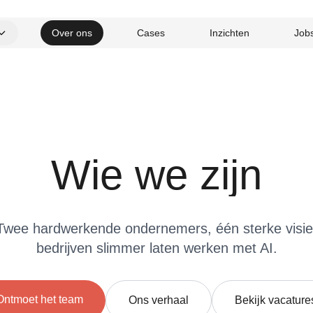
Over ons
Cases
Inzichten
Job
Artificiële
Automatisering
intelligentie
workflows
Wie we zijn
Web platformen op
Website
maat
ontwikkeling
Twee hardwerkende ondernemers, één sterke visie
bedrijven slimmer laten werken met AI.
Ontmoet het team
Ons verhaal
Bekijk vacature